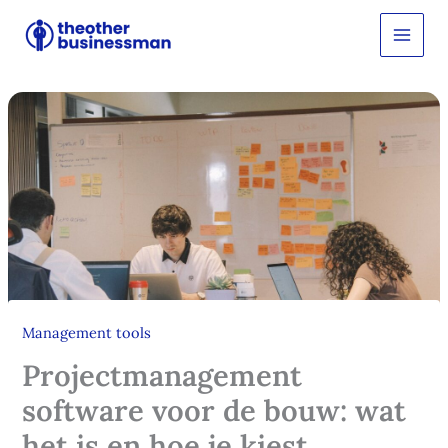
Ga
Z
o
naar
e
de
k
inhoud
e
n
Management tools
Projectmanagement
software voor de bouw: wat
het is en hoe je kiest