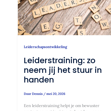
het
stuur
in
handen
Leiderschapsontwikkeling
Leiderstraining: zo
neem jij het stuur in
handen
Door
Dennis
/
mei 20, 2026
Een leiderstraining helpt je om bewuster