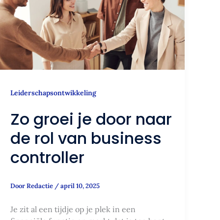
naar
de
rol
van
business
controller
Leiderschapsontwikkeling
Zo groei je door naar
de rol van business
controller
Door
Redactie
/
april 10, 2025
Je zit al een tijdje op je plek in een