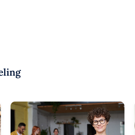
eling
Situationeel
leidinggeven:
de
juiste