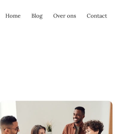
Home
Blog
Over ons
Contact
Zo
groei
je
door