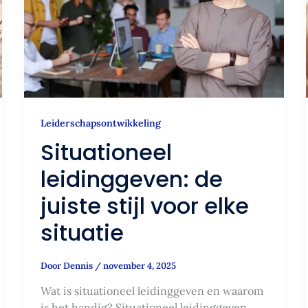
stijl
voor
elke
situatie
Leiderschapsontwikkeling
Situationeel
leidinggeven: de
juiste stijl voor elke
situatie
Door
Dennis
/
november 4, 2025
Wat is situationeel leidinggeven en waarom
is het handig? Situationeel leidinggeven