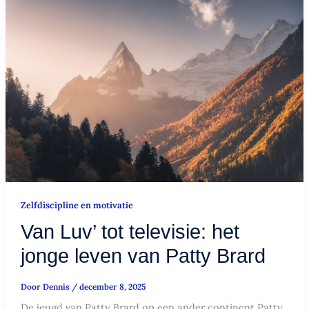
Van
Luv’
tot
televisie:
het
jonge
leven
van
Patty
Brard
Zelfdiscipline en motivatie
Van Luv’ tot televisie: het
jonge leven van Patty Brard
Door
Dennis
/
december 8, 2025
De jeugd van Patty Brard op een ander continent Patty