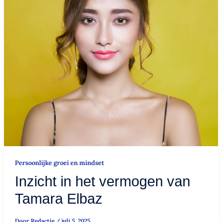
vermogen
van
Tamara
Elbaz
Persoonlijke groei en mindset
Inzicht in het vermogen van
Tamara Elbaz
Door
Redactie
/
juli 5, 2025