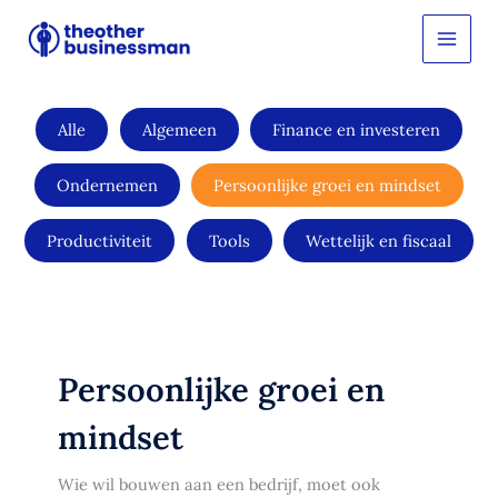
Ga
Filter
naar
posts
de
by
inhoud
category
Alle
Algemeen
Finance en investeren
Ondernemen
Persoonlijke groei en mindset
Productiviteit
Tools
Wettelijk en fiscaal
Persoonlijke groei en
mindset
Wie wil bouwen aan een bedrijf, moet ook