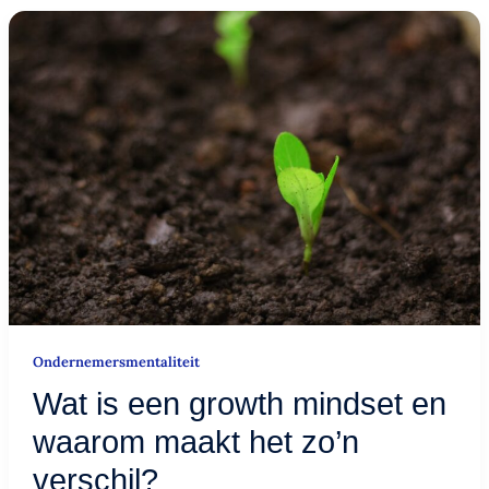
Wat
is
een
growth
mindset
en
waarom
maakt
het
zo’n
verschil?
Ondernemersmentaliteit
Wat is een growth mindset en
waarom maakt het zo’n
verschil?