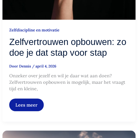
Zelfdiscipline en motivatie
Zelfvertrouwen opbouwen: zo
doe je dat stap voor stap
Door
Dennis
/
april 4, 2026
Onzeker over jezelf en wil je daar wat aan doen?
Zelfvertrouwen opbouwen is mogelijk, maar het vraagt
tijd en kleine,
Lees meer