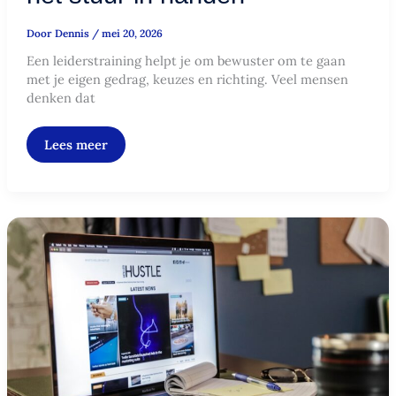
Door
Dennis
/
mei 20, 2026
Een leiderstraining helpt je om bewuster om te gaan
met je eigen gedrag, keuzes en richting. Veel mensen
denken dat
Lees meer
Work
life
balance:
zo
vind
je
rust
tussen
werk