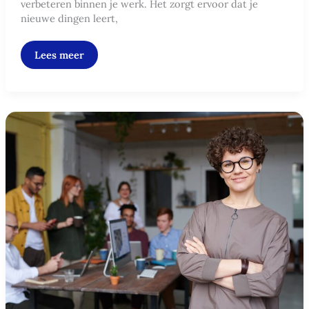
verbeteren binnen je werk. Het zorgt ervoor dat je
nieuwe dingen leert,
Lees meer
Situationeel
leidinggeven:
de
juiste
stijl
voor
elke
situatie