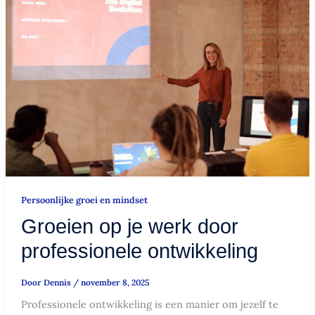
op
je
werk
door
professionele
ontwikkeling
Persoonlijke groei en mindset
Groeien op je werk door
professionele ontwikkeling
Door
Dennis
/
november 8, 2025
Professionele ontwikkeling is een manier om jezelf te