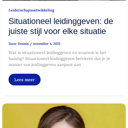
Leiderschapsontwikkeling
Situationeel leidinggeven: de
juiste stijl voor elke situatie
Door
Dennis
/
november 4, 2025
Wat is situationeel leidinggeven en waarom is het
handig? Situationeel leidinggeven betekent dat je je
manier van leidinggeven aanpast aan
Lees meer
Inzicht
in
het