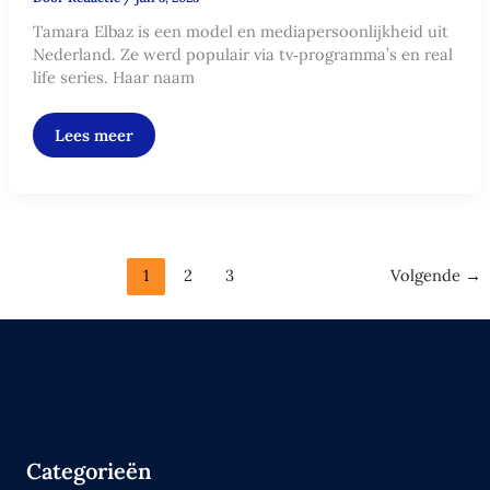
Tamara Elbaz is een model en mediapersoonlijkheid uit
Nederland. Ze werd populair via tv‑programma’s en real
life series. Haar naam
Lees meer
1
2
3
Volgende
→
Categorieën