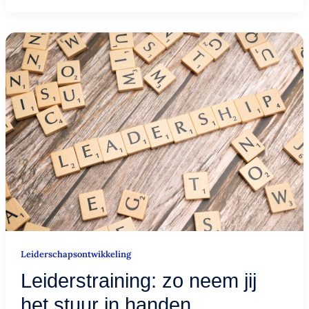
Leiderstraining:
zo
neem
jij
het
stuur
in
handen
Leiderschapsontwikkeling
Leiderstraining: zo neem jij
het stuur in handen