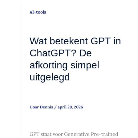
Wat
AI-tools
betekent
GPT
in
Wat betekent GPT in
ChatGPT?
De
ChatGPT? De
afkorting
afkorting simpel
simpel
uitgelegd
uitgelegd
Door
Dennis
/
april 20, 2026
GPT staat voor Generative Pre-trained