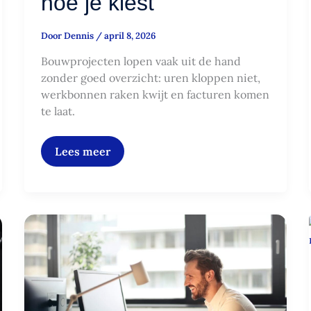
hoe je kiest
Door
Dennis
/
april 8, 2026
Bouwprojecten lopen vaak uit de hand
zonder goed overzicht: uren kloppen niet,
werkbonnen raken kwijt en facturen komen
te laat.
Lees meer
Hoe
Business
Central
bedrijven
helpt