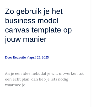
model
Zo gebruik je het
canvas
template
business model
op
jouw
canvas template op
manier
jouw manier
Door
Redactie
/
april 26, 2025
Als je een idee hebt dat je wilt uitwerken tot
een echt plan, dan heb je iets nodig
waarmee je