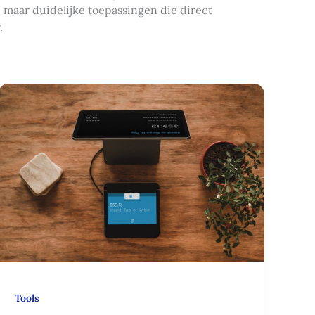
, maar duidelijke toepassingen die direct
.
Businesstools:
zo
kies
je
de
juiste
software
voor
jouw
bedrijf
Tools