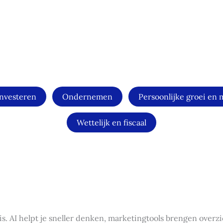
investeren
Ondernemen
Persoonlijke groei en 
Wettelijk en fiscaal
s. AI helpt je sneller denken, marketingtools brengen overz