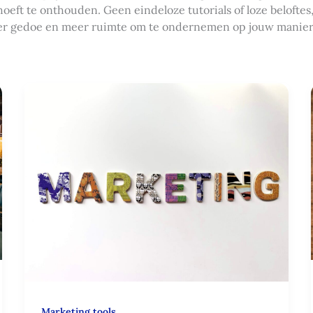
oeft te onthouden. Geen eindeloze tutorials of loze beloftes
der gedoe en meer ruimte om te ondernemen op jouw manier
Marketingautomatie:
zo
laat
je
je
marketing
voor
je
werken
Marketing tools