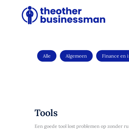
Ga
Filter
naar
posts
de
by
inhoud
category
Alle
Algemeen
Finance en 
Tools
Een goede tool lost problemen op zonder rui