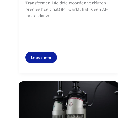
Transformer. Die drie woorden verklaren
precies hoe ChatGPT werkt: het is een AI-
model dat zelf
Lees meer
Hoe
jij
je
eigen
podcast