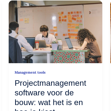
Projectmanagement
software
voor
de
bouw:
wat
het
is
en
hoe
je
Management tools
kiest
Projectmanagement
software voor de
bouw: wat het is en