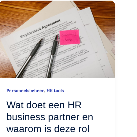
Wat
doet
een
HR
business
partner
en
waarom
is
deze
rol
,
Personeelsbeheer
HR tools
belangrijk
Wat doet een HR
business partner en
waarom is deze rol