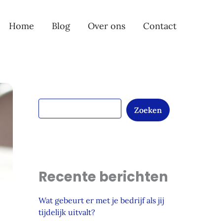
Z
o
e
Home
Blog
Over ons
Contact
k
e
n
Zoeken
Recente berichten
Wat gebeurt er met je bedrijf als jij
tijdelijk uitvalt?