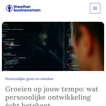
Ga
Z
o
naar
e
de
k
inhoud
e
n
Persoonlijke groei en mindset
Groeien op jouw tempo: wat
persoonlijke ontwikkeling
écht betekent