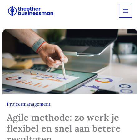
Ga
Z
o
naar
e
de
k
inhoud
e
n
Projectmanagement
Agile methode: zo werk je
flexibel en snel aan betere
resultaten