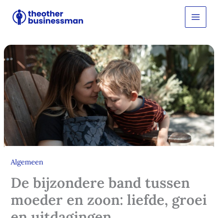
Ga
Z
o
naar
e
de
k
inhoud
e
n
Algemeen
De bijzondere band tussen
moeder en zoon: liefde, groei
en uitdagingen