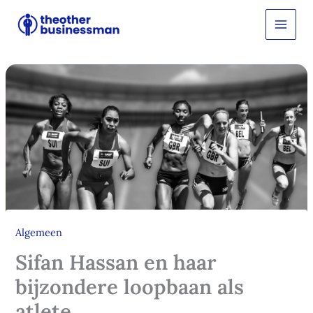
Ga
Z
o
naar
e
de
k
inhoud
e
n
Algemeen
Sifan Hassan en haar
bijzondere loopbaan als
atlete