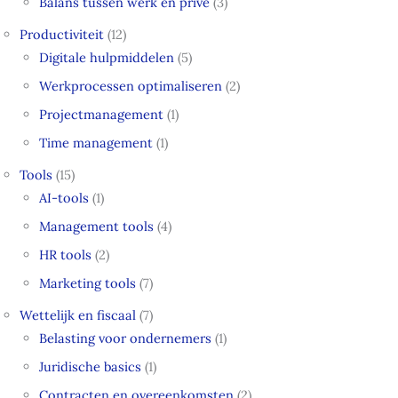
Balans tussen werk en privé
(3)
Productiviteit
(12)
Digitale hulpmiddelen
(5)
Werkprocessen optimaliseren
(2)
Projectmanagement
(1)
Time management
(1)
Tools
(15)
AI-tools
(1)
Management tools
(4)
HR tools
(2)
Marketing tools
(7)
Wettelijk en fiscaal
(7)
Belasting voor ondernemers
(1)
Juridische basics
(1)
Contracten en overeenkomsten
(2)