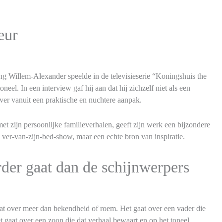
eur
ng Willem-Alexander speelde in de televisieserie “Koningshuis the
neel. In een interview gaf hij aan dat hij zichzelf niet als een
ever vanuit een praktische en nuchtere aanpak.
t zijn persoonlijke familieverhalen, geeft zijn werk een bijzondere
 ver-van-zijn-bed-show, maar een echte bron van inspiratie.
rder gaat dan de schijnwerpers
aat over meer dan bekendheid of roem. Het gaat over een vader die
 gaat over een zoon die dat verhaal bewaart en op het toneel