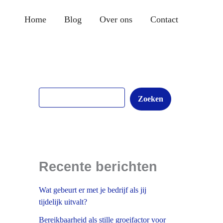
Z
o
Home
Blog
Over ons
Contact
e
k
e
n
Zoeken
Recente berichten
Wat gebeurt er met je bedrijf als jij
tijdelijk uitvalt?
Bereikbaarheid als stille groeifactor voor