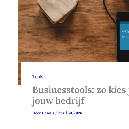
Tools
Businesstools: zo kies 
jouw bedrijf
Door
Dennis
/
april 30, 2026