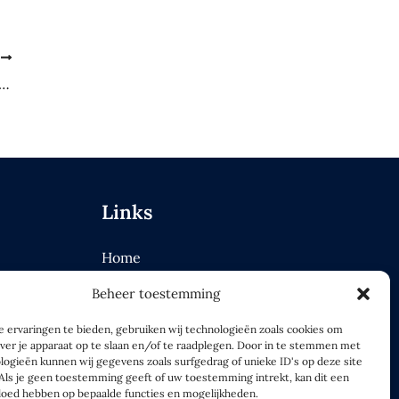
E
kopen in 2024: wat je moet weten voordat je begint
Links
Home
Blog
Beheer toestemming
Over ons
dset
Contact
 ervaringen te bieden, gebruiken wij technologieën zoals cookies om
over je apparaat op te slaan en/of te raadplegen. Door in te stemmen met
logieën kunnen wij gegevens zoals surfgedrag of unieke ID's op deze site
Als je geen toestemming geeft of uw toestemming intrekt, kan dit een
vloed hebben op bepaalde functies en mogelijkheden.