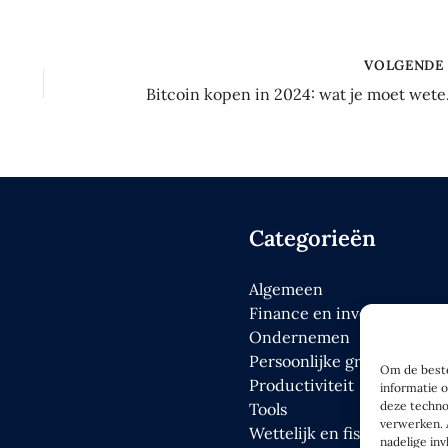
VOLGEND
Bitcoin 
Categorieën
Algemeen
Finance en investeren
Ondernemen
Persoonlijke groei en min
Om de beste
Productiviteit
informatie 
deze techno
Tools
verwerken. 
Wettelijk en fiscaal
nadelige in