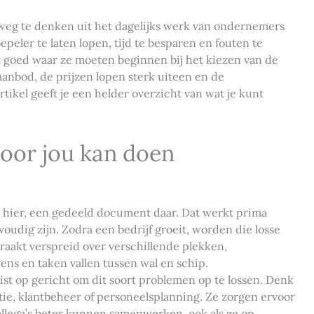
 weg te denken uit het dagelijks werk van ondernemers
eler te laten lopen, tijd te besparen en fouten te
 goed waar ze moeten beginnen bij het kiezen van de
 aanbod, de prijzen lopen sterk uiteen en de
tikel geeft je een helder overzicht van wat je kunt
voor jou kan doen
t hier, een gedeeld document daar. Dat werkt prima
oudig zijn. Zodra een bedrijf groeit, worden die losse
 raakt verspreid over verschillende plekken,
s en taken vallen tussen wal en schip.
uist op gericht om dit soort problemen op te lossen. Denk
tie, klantbeheer of personeelsplanning. Ze zorgen ervoor
collega’s beter kunnen samenwerken, ook als ze op