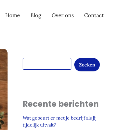
Z
o
e
Home
Blog
Over ons
Contact
k
e
n
Zoeken
Recente berichten
Wat gebeurt er met je bedrijf als jij
tijdelijk uitvalt?