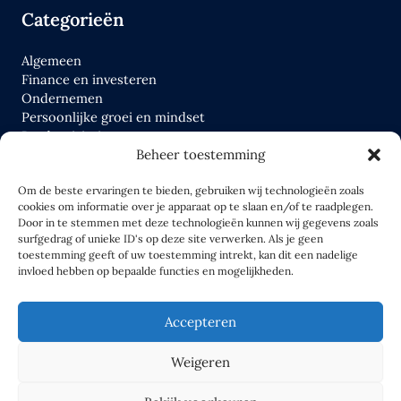
Categorieën
Algemeen
Finance en investeren
Ondernemen
Persoonlijke groei en mindset
Productiviteit
Tools
Beheer toestemming
Wettelijk en fiscaal
Om de beste ervaringen te bieden, gebruiken wij technologieën zoals
cookies om informatie over je apparaat op te slaan en/of te raadplegen.
Links
Door in te stemmen met deze technologieën kunnen wij gegevens zoals
surfgedrag of unieke ID's op deze site verwerken. Als je geen
toestemming geeft of uw toestemming intrekt, kan dit een nadelige
Home
invloed hebben op bepaalde functies en mogelijkheden.
Blog
Over ons
Accepteren
Contact
Weigeren