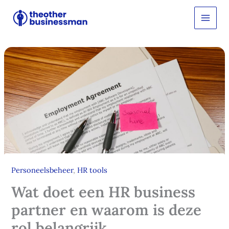
Ga
Z
o
naar
e
de
k
inhoud
e
n
Personeelsbeheer
,
HR tools
Wat doet een HR business
partner en waarom is deze
rol belangrijk