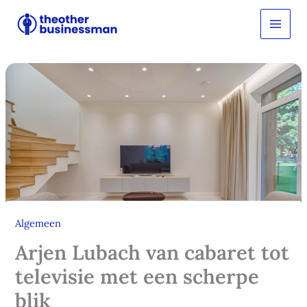
Ga
Z
o
naar
e
de
k
inhoud
e
n
Algemeen
Arjen Lubach van cabaret tot
televisie met een scherpe
blik