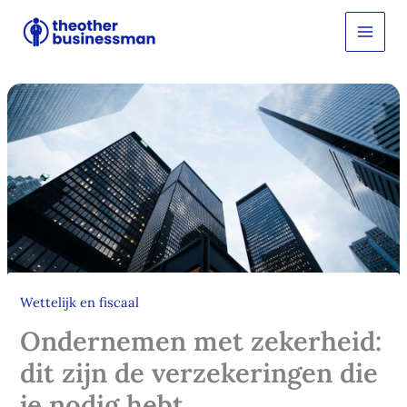
Ga
Z
o
naar
e
de
k
inhoud
e
n
Wettelijk en fiscaal
Ondernemen met zekerheid:
dit zijn de verzekeringen die
je nodig hebt