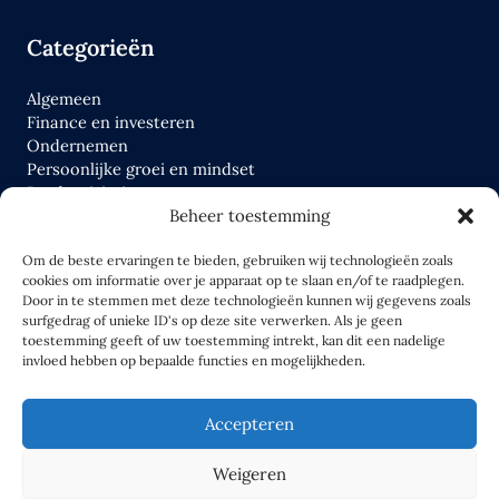
Categorieën
Algemeen
Finance en investeren
Ondernemen
Persoonlijke groei en mindset
Productiviteit
Beheer toestemming
Tools
Wettelijk en fiscaal
Om de beste ervaringen te bieden, gebruiken wij technologieën zoals
cookies om informatie over je apparaat op te slaan en/of te raadplegen.
Links
Door in te stemmen met deze technologieën kunnen wij gegevens zoals
surfgedrag of unieke ID's op deze site verwerken. Als je geen
toestemming geeft of uw toestemming intrekt, kan dit een nadelige
Home
invloed hebben op bepaalde functies en mogelijkheden.
Blog
Over ons
Accepteren
Contact
Weigeren