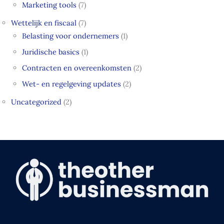
Marketing tools
(7)
Wettelijk en fiscaal
(7)
Belasting voor ondernemers
(1)
Juridische basics
(1)
Contracten en overeenkomsten
(2)
Wet- en regelgeving updates
(2)
Uncategorized
(2)