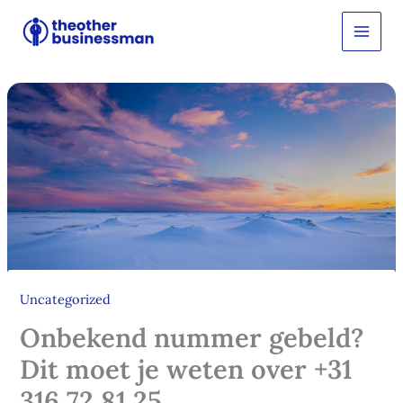
Ga
Z
o
naar
e
de
k
inhoud
e
n
Uncategorized
Onbekend nummer gebeld?
Dit moet je weten over +31
316 72 81 25