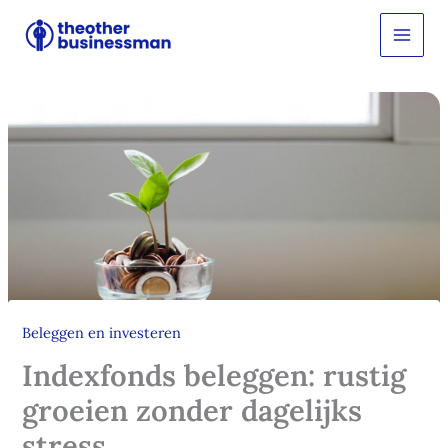
Ga
Z
o
naar
e
de
k
inhoud
e
n
Beleggen en investeren
Indexfonds beleggen: rustig
groeien zonder dagelijks
stress