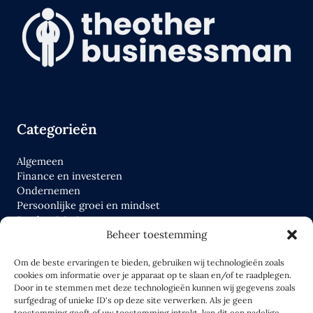
Categorieën
Algemeen
Finance en investeren
Ondernemen
Persoonlijke groei en mindset
Productiviteit
Beheer toestemming
Tools
Wettelijk en fiscaal
Om de beste ervaringen te bieden, gebruiken wij technologieën zoals
cookies om informatie over je apparaat op te slaan en/of te raadplegen.
Links
Door in te stemmen met deze technologieën kunnen wij gegevens zoals
surfgedrag of unieke ID's op deze site verwerken. Als je geen
toestemming geeft of uw toestemming intrekt, kan dit een nadelige