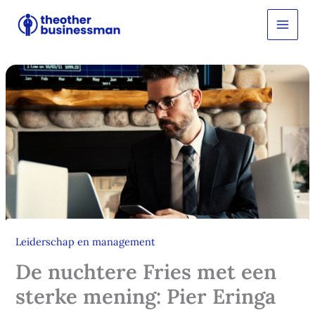
Ga
Z
o
naar
e
de
k
inhoud
e
n
Leiderschap en management
De nuchtere Fries met een
sterke mening: Pier Eringa